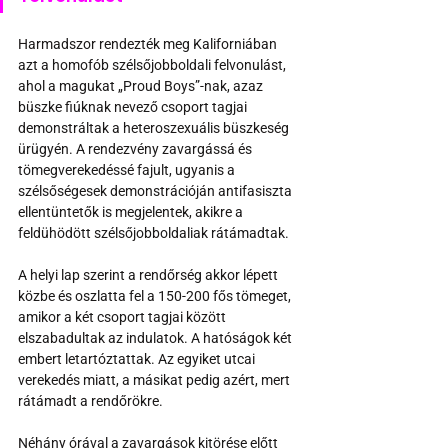
Harmadszor rendezték meg Kaliforniában 
azt a homofób szélsőjobboldali felvonulást, 
ahol a magukat „Proud Boys”-nak, azaz 
büszke fiúknak nevező csoport tagjai 
demonstráltak a heteroszexuális büszkeség 
ürügyén. A rendezvény zavargássá és 
tömegverekedéssé fajult, ugyanis a 
szélsőségesek demonstrációján antifasiszta 
ellentüntetők is megjelentek, akikre a 
feldühödött szélsőjobboldaliak rátámadtak.
A helyi lap szerint a rendőrség akkor lépett 
közbe és oszlatta fel a 150-200 fős tömeget, 
amikor a két csoport tagjai között 
elszabadultak az indulatok. A hatóságok két 
embert letartóztattak. Az egyiket utcai 
verekedés miatt, a másikat pedig azért, mert 
rátámadt a rendőrökre.
Néhány órával a zavargások kitörése előtt 