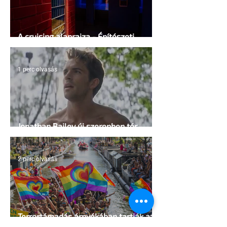
A cruising alaprajza - Építészeti
irányelvek a vágy maximalizálására
1 perc olvasás
Jonathan Bailey új szerepben tér
vissza
2 perc olvasás
Terrortámadás árnyékában tartják az
idei WorldPride-ot Amszterdamban