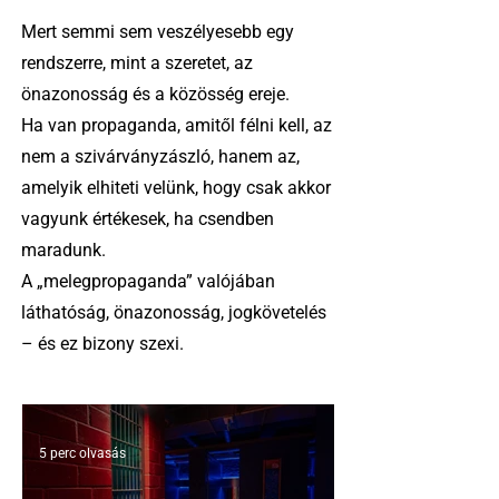
Mert semmi sem veszélyesebb egy
rendszerre, mint a szeretet, az
önazonosság és a közösség ereje.
Ha van propaganda, amitől félni kell, az
nem a szivárványzászló, hanem az,
amelyik elhiteti velünk, hogy csak akkor
vagyunk értékesek, ha csendben
maradunk.
A „melegpropaganda” valójában
láthatóság, önazonosság, jogkövetelés
– és ez bizony szexi.
5 perc olvasás