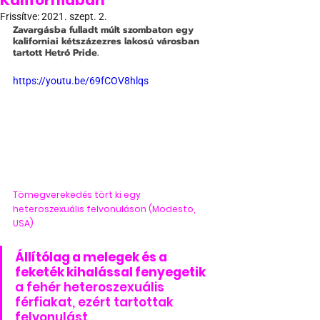
Kaliforniában
Frissítve:
2021. szept. 2.
Zavargásba fulladt múlt szombaton egy 
kaliforniai kétszázezres lakosú városban 
tartott Hetró Pride.
https://youtu.be/69fCOV8hlqs
Tömegverekedés tört ki egy 
heteroszexuális felvonuláson (Modesto, 
USA)
Állítólag a melegek és a 
feketék kihalással fenyegetik 
a fehér heteroszexuális 
férfiakat, ezért tartottak 
felvonulást