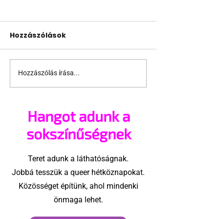
Hozzászólások
Hozzászólás írása...
Közmunkára ítélték a
Kreatív ágyjel
homofób támadókat
skacoknak 😈
Hangot adunk a
sokszínűségnek
Teret adunk a láthatóságnak.
Jobbá tesszük a queer hétköznapokat.
Közösséget építünk, ahol mindenki
önmaga lehet.