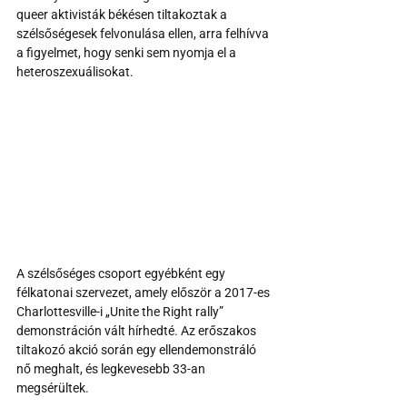
queer aktivisták békésen tiltakoztak a 
szélsőségesek felvonulása ellen, arra felhívva 
a figyelmet, hogy senki sem nyomja el a 
heteroszexuálisokat.
A szélsőséges csoport egyébként egy 
félkatonai szervezet, amely először a 2017-es 
Charlottesville-i „Unite the Right rally” 
demonstráción vált hírhedté. Az erőszakos 
tiltakozó akció során egy ellendemonstráló 
nő meghalt, és legkevesebb 33-an 
megsérültek. 