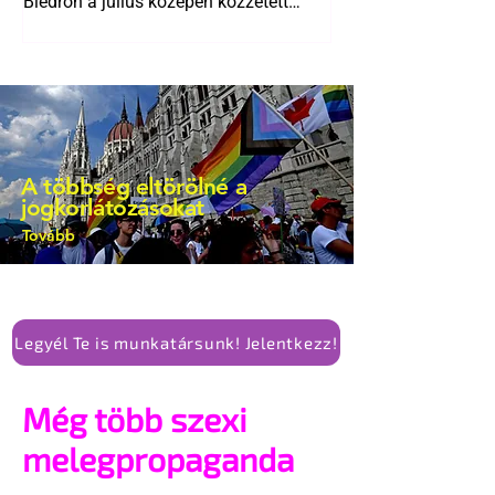
Biedroń a július közepén közzétett
bejegyzésben.
A többség eltörölné a
jogkorlátozásokat
Tovább
Legyél Te is munkatársunk! Jelentkezz!
Még több szexi
melegpropaganda