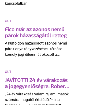
kapcsolatban.
OUT
Fico már az azonos nemű
párok házasságától retteg
A külföldön házasodott azonos nemű
párok anyakönyvezésének kérdése
komoly jogi dilemmát okozott a
szlovák belügynek, miközben Robert
Fico szerint az alkotmány
egyértelműen tiltja a házasságuk
OUT
elismerését. Közben az ellenzéken belül
JAVÍTOTT! 24 év várakozás
is vita robbant ki arról, hogy vissza
a jogegyenlőségre: Robert
kellene-e vonni a kormány konzervatív
Biedroń megindító üzenete
alkotmánymódosítását
„24 év várakozás valamire, ami mások
a lengyel bejegyzett
számára magától értetődő.”– írta
élettársi kapcsolatokért