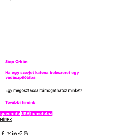
Stop Orbán
Ha egy szovjet katona beleszeret egy 
vadászpilótába
Egy megosztással támogathatsz minket!
További híreink
queerinfo
USA
homofóbia
HÍREK