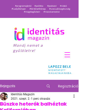
#programajánló
#politika
#podcast
#videó
#LadyDömper
#történetihónap
#szexuálisegészség
#magdiagőzben
#macskamedve
Mondj nemet a
gyűlöletre!
LAPOZZ BELE
NYOMTATOTT
MAGAZINJAINKBA
Regisztráció
Bejegyzés
Identitás Magazin
2021. szept. 2.
1 perc olvasás
Büszke heterók balhéztak