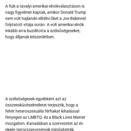
A fiúk a tavalyi amerikai elnökválasztáson is 
nagy figyelmet kaptak, amikor Donald Trump 
nem volt hajlandó elítélni őket a Joe Bidennel 
folytatott vitája során. A volt amerikai elnök 
inkább arra buzdította a szélsőségeseket, 
hogy álljanak készenlétben.
A szélsőségesek egyébként azt az 
összeesküvéselméletet terjesztik, hogy a 
fehér heteroszexuális férfiakat kihalással 
fenyegeti az LMBTQ- és a Black Lives Matter 
mozgalom. Kanadában a szervezetet az év 
elején terrorszervezetnek minősítették.