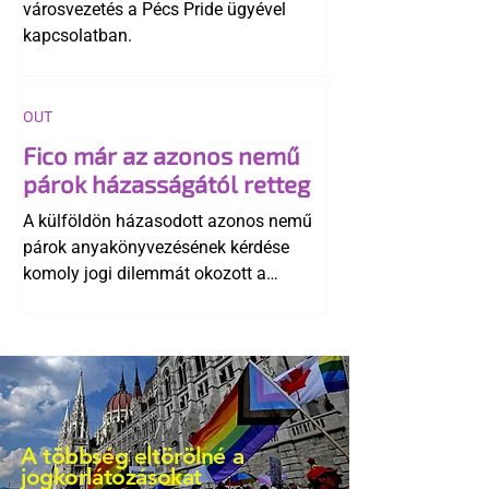
városvezetés a Pécs Pride ügyével
kapcsolatban.
OUT
Fico már az azonos nemű
párok házasságától retteg
A külföldön házasodott azonos nemű
párok anyakönyvezésének kérdése
komoly jogi dilemmát okozott a
szlovák belügynek, miközben Robert
Fico szerint az alkotmány
egyértelműen tiltja a házasságuk
elismerését. Közben az ellenzéken belül
is vita robbant ki arról, hogy vissza
kellene-e vonni a kormány konzervatív
A többség eltörölné a
alkotmánymódosítását
jogkorlátozásokat