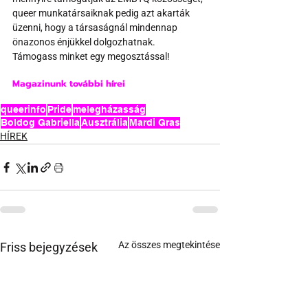
queer munkatársaiknak pedig azt akarták 
üzenni, hogy a társaságnál mindennap 
önazonos énjükkel dolgozhatnak.
Támogass minket egy megosztással!
Magazinunk további hírei
queerinfo
Pride
melegházasság
Boldog Gabriella
Ausztrália
Mardi Gras
HÍREK
Az összes megtekintése
Friss bejegyzések