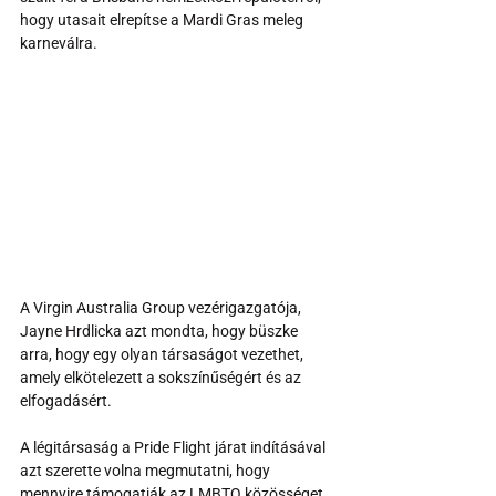
hogy utasait elrepítse a Mardi Gras meleg 
karneválra.
A Virgin Australia Group vezérigazgatója, 
Jayne Hrdlicka azt mondta, hogy büszke 
arra, hogy egy olyan társaságot vezethet, 
amely elkötelezett a sokszínűségért és az 
elfogadásért. 
A légitársaság a Pride Flight járat indításával 
azt szerette volna megmutatni, hogy 
mennyire támogatják az LMBTQ közösséget, 