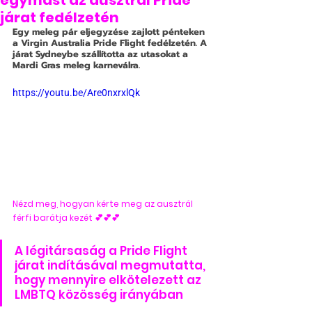
egymást az ausztrál Pride
járat fedélzetén
Egy meleg pár eljegyzése zajlott pénteken 
a Virgin Australia Pride Flight fedélzetén. A 
járat Sydneybe szállította az utasokat a 
Mardi Gras meleg karneválra.
https://youtu.be/Are0nxrxlQk
Nézd meg, hogyan kérte meg az ausztrál 
férfi barátja kezét 💕💕💕
A légitársaság a Pride Flight 
járat indításával megmutatta, 
hogy mennyire elkötelezett az 
LMBTQ közösség irányában