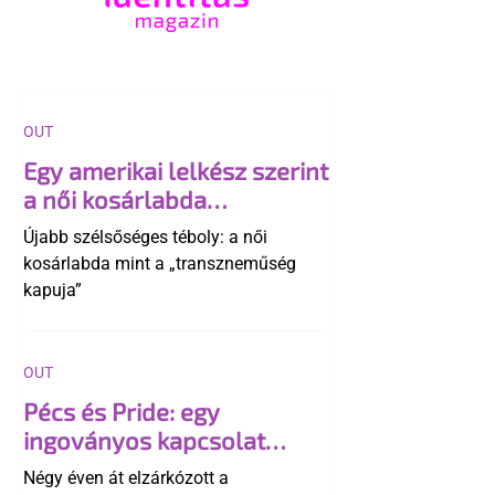
OUT
Egy amerikai lelkész szerint
a női kosárlabda
transzneműséghez vezet
Újabb szélsőséges téboly: a női
kosárlabda mint a „transzneműség
kapuja”
OUT
Pécs és Pride: egy
ingoványos kapcsolat
története
Négy éven át elzárkózott a