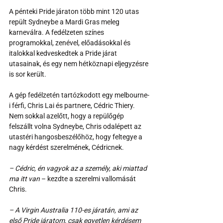
A pénteki Pride járaton több mint 120 utas 
repült Sydneybe a Mardi Gras meleg 
karneválra. A fedélzeten színes 
programokkal, zenével, előadásokkal és 
italokkal kedveskedtek a Pride járat 
utasainak, és egy nem hétköznapi eljegyzésre 
is sor került.
A gép fedélzetén tartózkodott egy melbourne-
i férfi, Chris Lai és partnere, Cédric Thiery. 
Nem sokkal azelőtt, hogy a repülőgép 
felszállt volna Sydneybe, Chris odalépett az 
utastéri hangosbeszélőhöz, hogy feltegye a 
nagy kérdést szerelmének, Cédricnek.
– Cédric, én vagyok az a személy, aki miattad 
ma itt van
 – kezdte a szerelmi vallomását 
Chris.
– A Virgin Australia 110-es járatán, ami az 
első Pride járatom, csak egyetlen kérdésem 