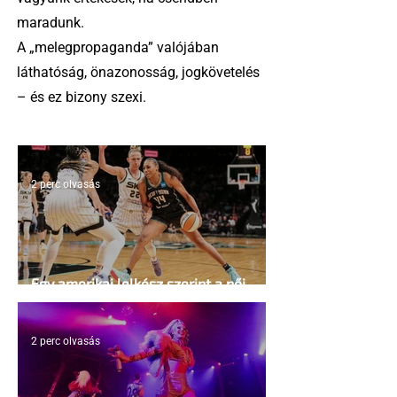
maradunk.
A „melegpropaganda” valójában
láthatóság, önazonosság, jogkövetelés
– és ez bizony szexi.
2 perc olvasás
Egy amerikai lelkész szerint a női
kosárlabda transzneműséghez vezet
2 perc olvasás