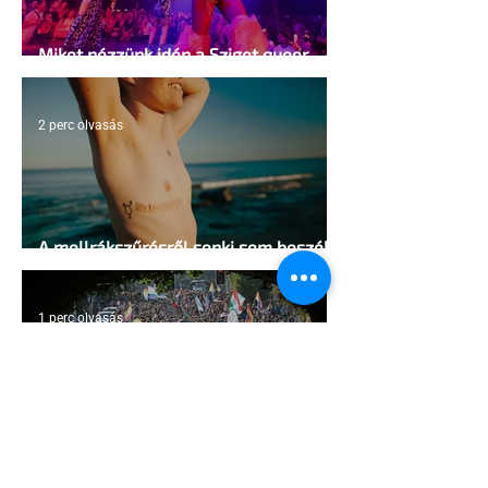
Miket nézzünk idén a Sziget queer
sátrában?
2 perc olvasás
A mellrákszűrésről senki sem beszél a
mellkasi műtétek után - pedig kellene
1 perc olvasás
Támogathatsz és ajánlhatsz: Te is
részt vehetsz a Pécs Pride
megvalósításában