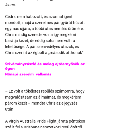
lenne.
Cédric nem habozott, és azonnal igent 
mondott, majd a szerelmes pár gyűrűt húzott 
egymás ujjára, a többi utas nem kis örömére. 
Chris mindig szerette volna így megkérni 
barátja kezét, de eddig soha nem volt rá 
lehetősége. A pár szenvedélyes utazók, és 
Chris szerint az égbolt a „második otthonuk”.
Szivárványzászló és meleg ejtőernyősök az 
égen
Nőnapi szerelmi vallomás
– Ez volt a tökéletes repülés számomra, hogy 
megvalósítsam az álmaimat, és megkérjem 
párom kezét – mondta Chris az eljegyzés 
után.
A Virgin Australia Pride Flight járata pénteken 
szállt fel a Brisbane nemzetközi repülőtérről, 