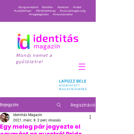
#programajánló
#politika
#podcast
#videó
#LadyDömper
#történetihónap
#szexuálisegészség
#magdiagőzben
#macskamedve
Mondj nemet a
gyűlöletre!
LAPOZZ BELE
NYOMTATOTT
MAGAZINJAINKBA
Regisztráció
Bejegyzés
Identitás Magazin
2021. márc. 8.
2 perc olvasás
Egy meleg pár jegyezte el