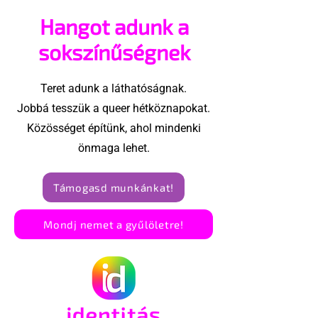
magát
Hangot adunk a
biszexuálisna
sokszínűségnek
Teret adunk a láthatóságnak.
Jobbá tesszük a queer hétköznapokat.
Közösséget építünk, ahol mindenki
önmaga lehet.
Támogasd munkánkat!
Mondj nemet a gyűlöletre!