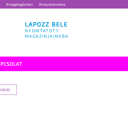
g
#magdiagőzben
#macskamedve
LAPOZZ BELE
NYOMTATOTT
MAGAZINJAINKBA
APCSOLAT
tráció