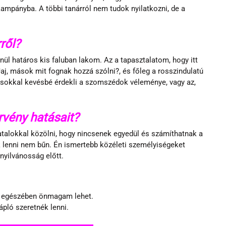
kampányba. A többi tanárról nem tudok nyilatkozni, de a 
ről?
l határos kis faluban lakom. Az a tapasztalatom, hogy itt 
j, mások mit fognak hozzá szólni?, és főleg a rosszindulatú 
 sokkal kevésbé érdekli a szomszédok véleménye, vagy az, 
rvény hatásait?
atalokkal közölni, hogy nincsenek egyedül és számíthatnak a 
k lenni nem bűn. Én ismertebb közéleti személyiségeket 
nyilvánosság előtt.
es egészében önmagam lehet.
ápló szeretnék lenni.