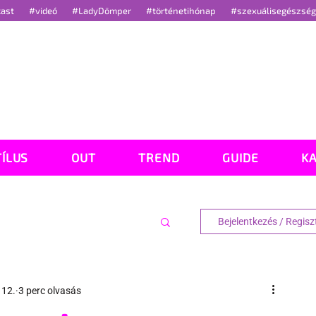
cast
#videó
#LadyDömper
#történetihónap
#szexuálisegészsé
TÍLUS
OUT
TREND
GUIDE
K
Bejelentkezés / Regisz
 12.
3 perc olvasás