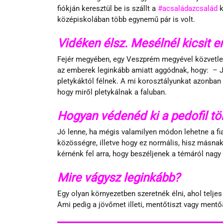
fiókján keresztül be is szállt a 
#acsaládazcsalád
 
középiskolában több egynemű pár is volt.
Vidéken élsz. Mesélnél kicsit er
Fejér megyében, egy Veszprém megyével közvetlenü
az emberek leginkább amiatt aggódnak, hogy:  – Ja
pletykáktól félnek. A mi korosztályunkat azonban
hogy miről pletykálnak a faluban.
Hogyan védenéd ki a pedofil tö
Jó lenne, ha mégis valamilyen módon lehetne a fi
közösségre, illetve hogy ez normális, hisz másna
kérnénk fel arra, hogy beszéljenek a témáról nagy 
Mire vágysz leginkább?
Egy olyan környezetben szeretnék élni, ahol telj
Ami pedig a jövőmet illeti, mentőtiszt vagy mentő