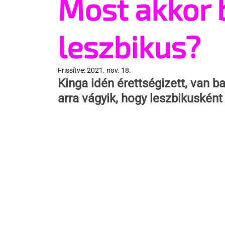
Most akkor 
leszbikus?
Frissítve:
2021. nov. 18.
Kinga idén érettségizett, van b
arra vágyik, hogy leszbikuskén