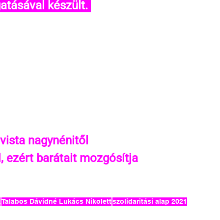
atásával készült. 
ivista nagynénitől
l, ezért barátait mozgósítja
k
Talabos Dávidné Lukács Nikolett
szolidaritási alap 2021