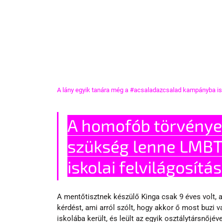
A lány egyik tanára még a 
#acsaladazcsalad
 kampányba is 
A homofób törvények
szükség lenne LMBT
iskolai felvilágosítá
A mentőtisztnek készülő Kinga csak 9 éves volt, 
kérdést, ami arról szólt, hogy akkor ő most buzi 
iskolába került, és leült az egyik osztálytársnőjé