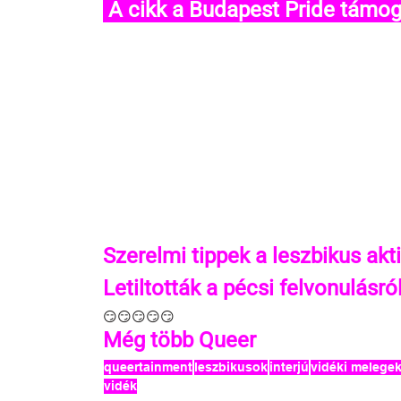
 A cikk a Budapest Pride támog
Szerelmi tippek a leszbikus akt
Letiltották a pécsi felvonulásró
😏😏😏😏😏
Még több Queer 
queertainment
leszbikusok
interjú
vidéki melege
vidék