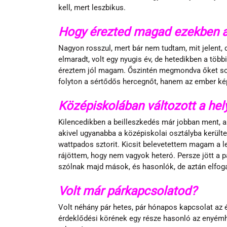
kell, mert leszbikus. 
Hogy érezted magad ezekben a
Nagyon rosszul, mert bár nem tudtam, mit jelent, 
elmaradt, volt egy nyugis év, de hetedikben a több
éreztem jól magam. Őszintén megmondva őket sokk
folyton a sértődős hercegnőt, hanem az ember ké
Középiskolában változott a hel
Kilencedikben a beilleszkedés már jobban ment, an
akivel ugyanabba a középiskolai osztályba került
wattpados sztorit. Kicsit belevetettem magam a 
rájöttem, hogy nem vagyok heteró. Persze jött a p
szólnak majd mások, és hasonlók, de aztán elf
Volt már párkapcsolatod?
Volt néhány pár hetes, pár hónapos kapcsolat az é
érdeklődési körének egy része hasonló az enyémhez