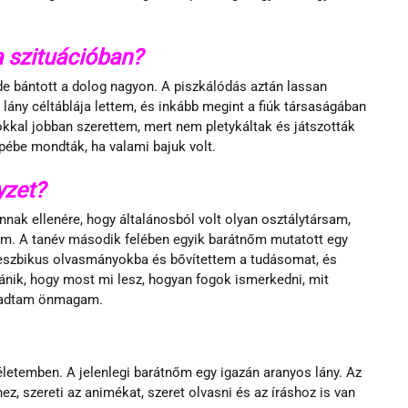
 szituációban?
de bántott a dolog nagyon. A piszkálódás aztán lassan 
i lány céltáblája lettem, és inkább megint a fiúk társaságában 
al jobban szerettem, mert nem pletykáltak és játszották 
pébe mondták, ha valami bajuk volt.
yzet?
nak ellenére, hogy általánosból volt olyan osztálytársam, 
em. A tanév második felében egyik barátnőm mutatott egy 
leszbikus olvasmányokba és bővítettem a tudásomat, és 
ánik, hogy most mi lesz, hogyan fogok ismerkedni, mit 
ogadtam önmagam. 
letemben. A jelenlegi barátnőm egy igazán aranyos lány. Az 
, szereti az animékat, szeret olvasni és az íráshoz is van 