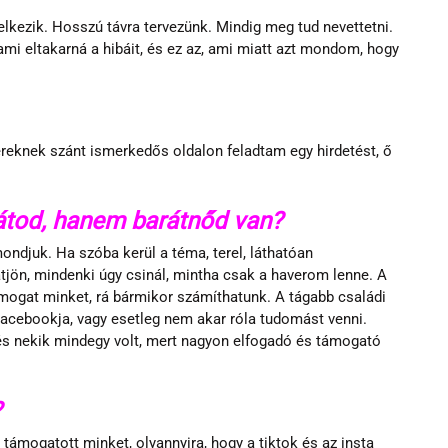
kezik. Hosszú távra tervezünk. Mindig meg tud nevettetni. 
ami eltakarná a hibáit, és ez az, ami miatt azt mondom, hogy 
eknek szánt ismerkedős oldalon feladtam egy hirdetést, ő 
rátod, hanem barátnőd van?
ndjuk. Ha szóba kerül a téma, terel, láthatóan 
tjön, mindenki úgy csinál, mintha csak a haverom lenne. A 
mogat minket, rá bármikor számíthatunk. A tágabb családi 
acebookja, vagy esetleg nem akar róla tudomást venni. 
 és nekik mindegy volt, mert nagyon elfogadó és támogató 
 
támogatott minket, olyannyira, hogy a tiktok és az insta 