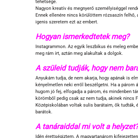
tehetsége.
Nagyon kreatív és megnyerő személyiséggel rendel
Ennek ellenére nincs körülöttem rózsaszín felhő, 
igenis szeretem ezt az embert.
Hogyan ismerkedtetek meg?
Instagrammon. Az egyik leszbikus és meleg ember
meg rám írt, aztán meg alakultak a dolgok.
A szüleid tudják, hogy nem ba
Anyukám tudja, de nem akarja, hogy apának is elmo
kényelmetlen neki erről beszélgetni. Ha a párom á
hugom jó fej, elfogadja a párom, és mindenben tá
körömből pedig csak az nem tudja, akinek nincs F
Középiskolában voltak sulis barátaim, ők tudták,
barátok.
A tanáraiddal mi volt a helyzet?
Idén érettségiztem. A magyartanárom kifejezetten 