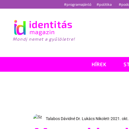
#programajánló
#politika
#pod
Mondj nemet a gyűlöletre!
HÍREK
S
Talabos Dávidné Dr. Lukács Nikolett
2021. okt.