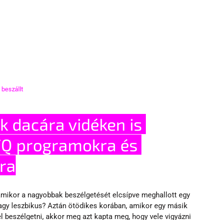
beszállt
 dacára vidéken is 
Q programokra és 
sra
amikor a nagyobbak beszélgetését elcsípve meghallott egy 
vagy leszbikus? Aztán ötödikes korában, amikor egy másik 
vel beszélgetni, akkor meg azt kapta meg, hogy vele vigyázni 