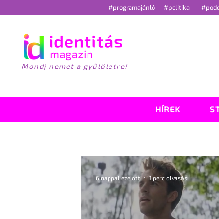
#programajánló
#politika
#pod
Mondj nemet a gyűlöletre!
HÍREK
S
6 nappal ezelőtt
1 perc olvasás