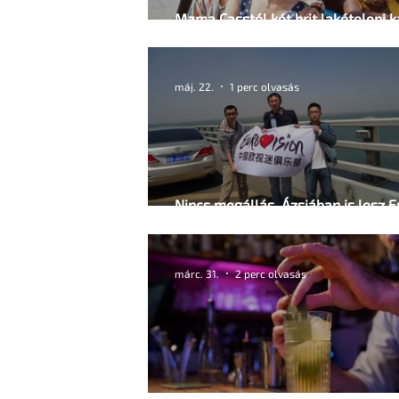
Mama Casstól két brit lakótelepi 
srác szerelméig
máj. 22.
1 perc olvasás
Nincs megállás, Ázsiában is lesz Eurovíziós
Dalfesztivál
márc. 31.
2 perc olvasás