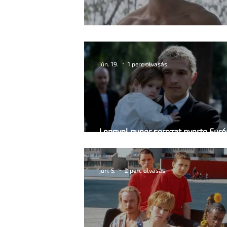
Jonathan Bailey új szerepben tér v
jún. 19.
1 perc olvasás
Lengyel queer sorozat nyerte Eur
legrangosabb televíziós díját
jún. 5.
2 perc olvasás