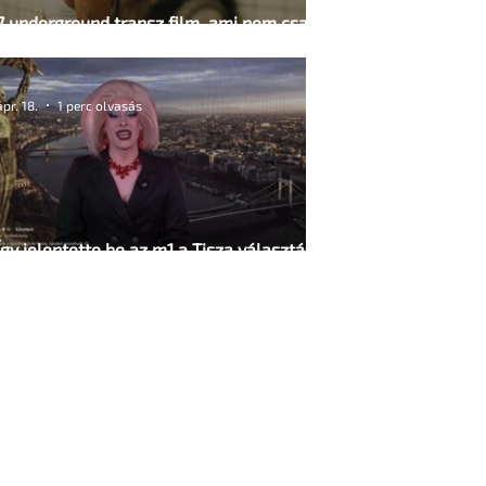
7 underground transz film, ami nem csak
romanticizálja az „átváltozást"
ápr. 18.
1 perc olvasás
Így jelentette be az m1 a Tisza választási
győzelmét