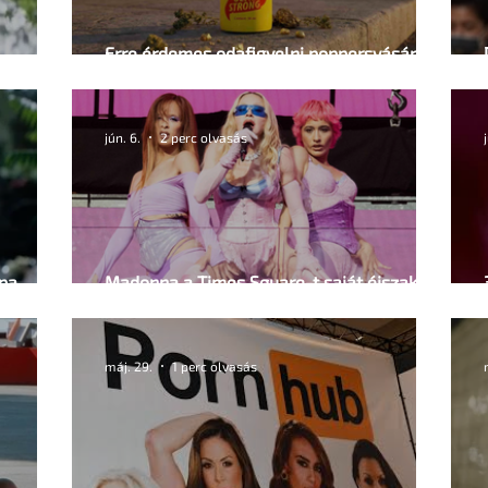
Erre érdemes odafigyelni poppersvásárlás
issza
során
jún. 6.
2 perc olvasás
ópa
Madonna a Times Square-t saját éjszakai
klubjává varázsolta
máj. 29.
1 perc olvasás