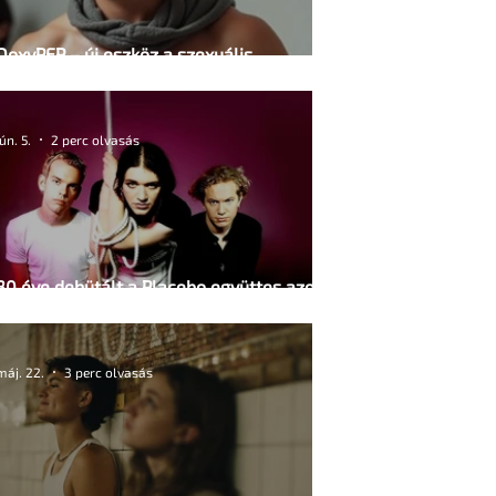
DoxyPEP – új eszköz a szexuális
egészségért
jún. 5.
2 perc olvasás
30 éve debütált a Placebo együttes azonos
című, első stúdióalbuma
máj. 22.
3 perc olvasás