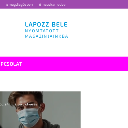
g
#magdiagőzben
#macskamedve
LAPOZZ BELE
NYOMTATOTT
MAGAZINJAINKBA
APCSOLAT
júl. 24.
2 perc olvasás