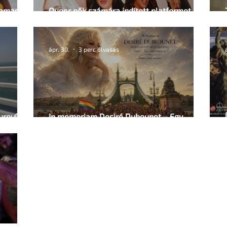
kamasz
Queer nők számára indított platformot az
ismert pornóoldal
ápr. 30.
3 perc olvasás
In memoriam Desiré Dubounet – Egy
szabad lélek, aki felforgatta a budapesti
éjszakát