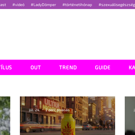
cast
#videó
#LadyDömper
#történetihónap
#szexuálisegészsé
TÍLUS
OUT
TREND
GUIDE
K
júl. 24.
2 perc olvasás