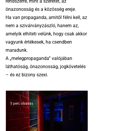
rendszerre, mint a szeretet, az
önazonosság és a közösség ereje.
Ha van propaganda, amitől félni kell, az
nem a szivárványzászló, hanem az,
amelyik elhiteti velünk, hogy csak akkor
vagyunk értékesek, ha csendben
maradunk.
A „melegpropaganda” valójában
láthatóság, önazonosság, jogkövetelés
– és ez bizony szexi.
5 perc olvasás