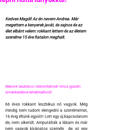
lépni fiatal lányokkal!
Kedves Magdi! Az én nevem Andrea. Már 
megettem a kenyerek javát, és sajnos és az 
élet elbánt velem: rokkant lettem és az életem 
szerelme 15 éve fiatalon meghalt.
Nekünk leszbikus rokkantaknak nincs igazán 
ismerkedésre lehetőséfünk! 
66 éves rokkant leszbikus nő vagyok. Még 
mindig nem tudom elengedni a szerelmemet, 
16 évig éltünk együtt! Lett egy új kapcsolatom 
de, nem sikerült. Amputálták a lábam és már 
nem vagyok kívánatos személy  de, ez egy 