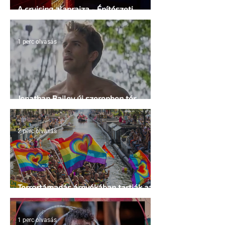
A cruising alaprajza - Építészeti
irányelvek a vágy maximalizálására
1 perc olvasás
Jonathan Bailey új szerepben tér
vissza
2 perc olvasás
Terrortámadás árnyékában tartják az
idei WorldPride-ot Amszterdamban
1 perc olvasás