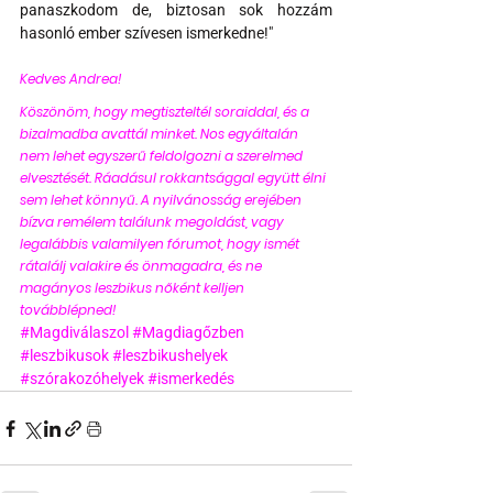
panaszkodom de, biztosan sok hozzám 
hasonló ember szívesen ismerkedne!"
Kedves Andrea! 
Köszönöm, hogy megtiszteltél soraiddal, és a 
bizalmadba avattál minket. Nos egyáltalán 
nem lehet egyszerű feldolgozni a szerelmed 
elvesztését. Ráadásul rokkantsággal együtt élni 
sem lehet könnyű. A nyilvánosság erejében 
bízva remélem találunk megoldást, vagy 
legalábbis valamilyen fórumot, hogy ismét 
rátalálj valakire és önmagadra, és ne 
magányos leszbikus nőként kelljen 
továbblépned! 
#Magdiválaszol
#Magdiagőzben
#leszbikusok
#leszbikushelyek
#szórakozóhelyek
#ismerkedés