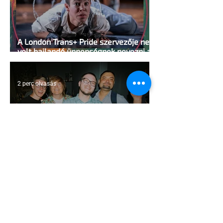
A London Trans+ Pride szervezője nem
volt hajlandó ünnepségnek nevezni az
eseményt- a BBC ezért törölte vele az
interjút
2 perc olvasás
Kényszerű száműzetésben az orosz
LMBTQ+ sajtó utolsó nagy hangja
2 perc olvasás