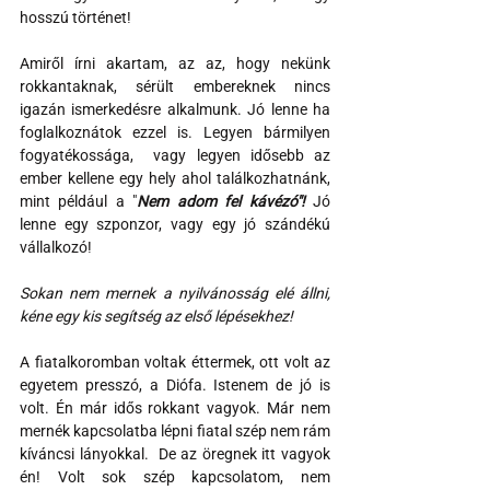
hosszú történet!
Amiről írni akartam, az az, hogy nekünk 
rokkantaknak, sérült embereknek nincs 
igazán ismerkedésre alkalmunk. Jó lenne ha 
foglalkoznátok ezzel is. Legyen bármilyen 
fogyatékossága,  vagy legyen idősebb az 
ember kellene egy hely ahol találkozhatnánk, 
mint például a "
Nem adom fel kávézó"!
 Jó 
lenne egy szponzor, vagy egy jó szándékú 
vállalkozó!
Sokan nem mernek a nyilvánosság elé állni, 
kéne egy kis segítség az első lépésekhez! 
A fiatalkoromban voltak éttermek, ott volt az 
egyetem presszó, a Diófa. Istenem de jó is 
volt. Én már idős rokkant vagyok. Már nem 
mernék kapcsolatba lépni fiatal szép nem rám 
kíváncsi lányokkal.  De az öregnek itt vagyok 
én! Volt sok szép kapcsolatom, nem 