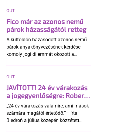
OUT
Fico már az azonos nemű
párok házasságától retteg
A külföldön házasodott azonos nemű
párok anyakönyvezésének kérdése
komoly jogi dilemmát okozott a
szlovák belügynek, miközben Robert
Fico szerint az alkotmány
egyértelműen tiltja a házasságuk
OUT
elismerését. Közben az ellenzéken belül
JAVÍTOTT! 24 év várakozás
is vita robbant ki arról, hogy vissza
a jogegyenlőségre: Robert
kellene-e vonni a kormány konzervatív
Biedroń megindító üzenete
alkotmánymódosítását
„24 év várakozás valamire, ami mások
a lengyel bejegyzett
számára magától értetődő.”– írta
élettársi kapcsolatokért
Biedroń a július közepén közzétett
bejegyzésben.