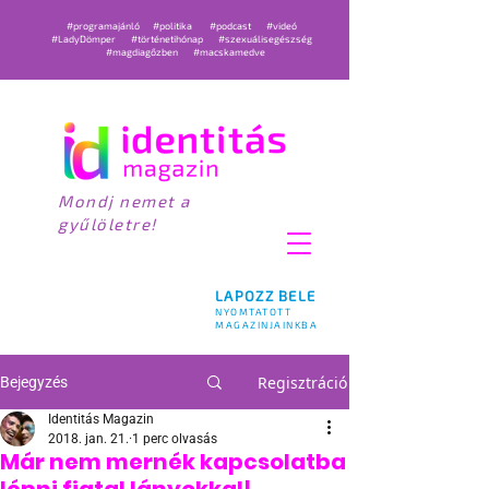
#programajánló
#politika
#podcast
#videó
#LadyDömper
#történetihónap
#szexuálisegészség
#magdiagőzben
#macskamedve
Mondj nemet a
gyűlöletre!
LAPOZZ BELE
NYOMTATOTT
MAGAZINJAINKBA
Regisztráció
Bejegyzés
Identitás Magazin
2018. jan. 21.
1 perc olvasás
Már nem mernék kapcsolatba