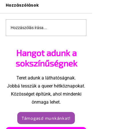
Hozzászólások
Hozzászólás írása...
Jonathan Bailey új
Terrortámad
szerepben tér vissza
árnyékában t
az idei World
Hangot adunk a
Amszterdam
sokszínűségnek
Teret adunk a láthatóságnak.
Jobbá tesszük a queer hétköznapokat.
Közösséget építünk, ahol mindenki
önmaga lehet.
Támogasd munkánkat!