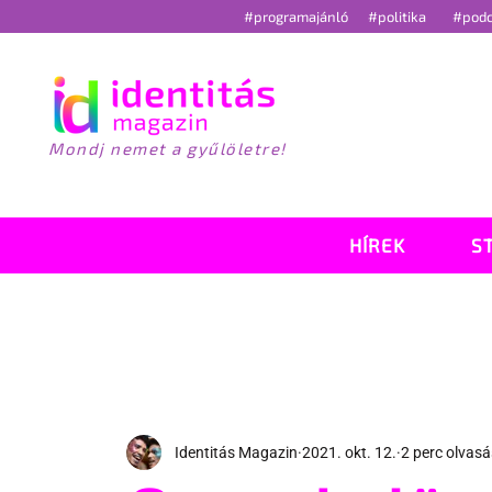
#programajánló
#politika
#pod
Mondj nemet a gyűlöletre!
HÍREK
S
Identitás Magazin
2021. okt. 12.
2 perc olvasá