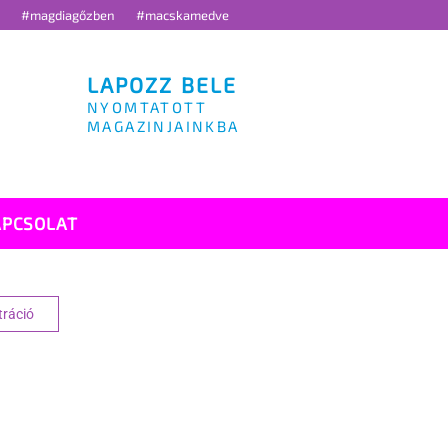
g
#magdiagőzben
#macskamedve
LAPOZZ BELE
NYOMTATOTT
MAGAZINJAINKBA
APCSOLAT
tráció