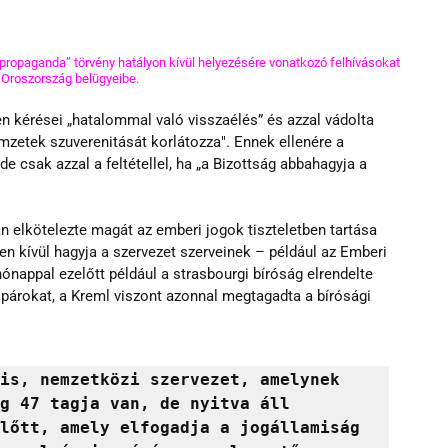
egpropaganda” törvény hatályon kívül helyezésére vonatkozó felhívásokat 
 Oroszország belügyeibe.
n kérései „hatalommal való visszaélés” és azzal vádolta 
zetek szuverenitását korlátozza". Ennek ellenére a 
e csak azzal a feltétellel, ha „a Bizottság abbahagyja a 
 elkötelezte magát az emberi jogok tiszteletben tartása 
en kívül hagyja a szervezet szerveinek – például az Emberi 
nappal ezelőtt például a strasbourgi bíróság elrendelte 
árokat, a Kreml viszont azonnal megtagadta a bírósági 
is, nemzetközi szervezet, amelynek 
g 47 tagja van, de nyitva áll 
lőtt, amely elfogadja a jogállamiság 