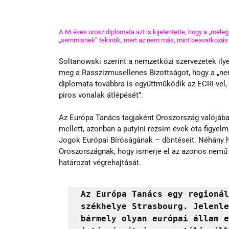
A 66 éves orosz diplomata azt is kijelentette, hogy a „mel
„semmisnek” tekintik, mert az nem más, mint beavatkozás
Soltanowski szerint a nemzetközi szervezetek ilye
meg a Rasszizmusellenes Bizottságot, hogy a „nem
diplomata továbbra is együttműködik az ECRI-vel, d
piros vonalak átlépését”.
Az Európa Tanács tagjaként Oroszország valójában
mellett, azonban a putyini rezsim évek óta figyelm
Jogok Európai Bíróságának – döntéseit. Néhány hó
Oroszországnak, hogy ismerje el az azonos nemű p
határozat végrehajtását.
Az Európa Tanács egy regionál
székhelye Strasbourg. Jelenle
bármely olyan európai állam e