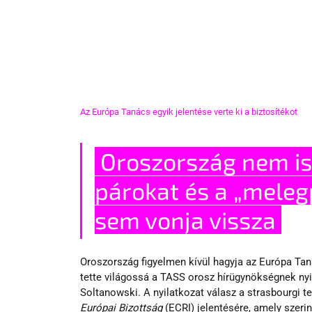
Az Európa Tanács egyik jelentése verte ki a biztosítékot
 Oroszország nem ismeri el az azonos nemű 
párokat és a „mele
sem vonja vissza 
Oroszország figyelmen kívül hagyja az Európa Tanác
tette világossá a TASS orosz hírügynökségnek nyi
Soltanowski. A nyilatkozat válasz a strasbourgi te
Európai Bizottság
 (ECRI) jelentésére, amely szeri