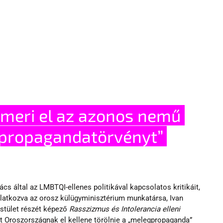
gpropagandatörvényt” 
s által az LMBTQI-ellenes politikával kapcsolatos kritikáit, 
latkozva az orosz külügyminisztérium munkatársa, Ivan 
stület részét képező 
Rasszizmus és Intolerancia elleni 
nt Oroszországnak el kellene törölnie a „melegpropaganda” 