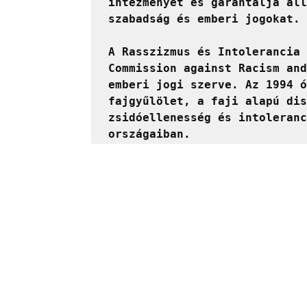
intézményét és garantálja áll
szabadság és emberi jogokat.

A Rasszizmus és Intolerancia 
Commission against Racism and
emberi jogi szerve. Az 1994 ó
fajgyűlölet, a faji alapú dis
zsidóellenesség és intoleranc
országaiban.