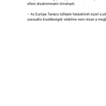
elleni diszkriminatív törvényét.
– Az Európa Tanács túllépte hatáskörét ezzel a j
szexuális kisebbségek védelme nem része a megb