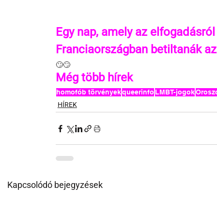
Egy nap, amely az elfogadásról
Franciaországban betiltanák az
🙄🙄
Még több hírek 
homofób törvények
queerinfo
LMBT-jogok
Orosz
HÍREK
Kapcsolódó bejegyzések