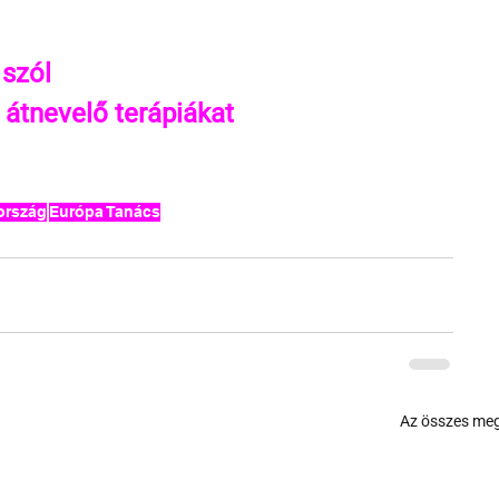
 szól
 átnevelő terápiákat
ország
Európa Tanács
Az összes meg