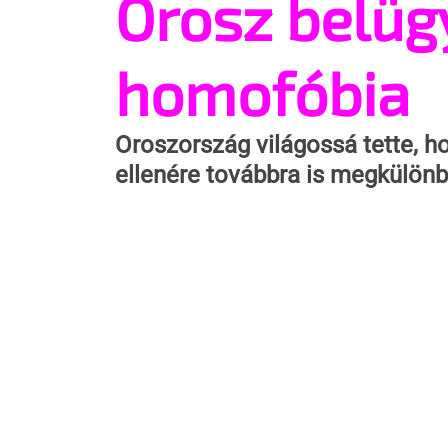
Orosz belüg
homofóbia
Oroszország világossá tette, 
ellenére továbbra is megkülönb