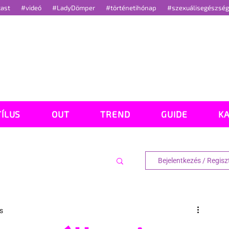
cast
#videó
#LadyDömper
#történetihónap
#szexuálisegészsé
TÍLUS
OUT
TREND
GUIDE
K
Bejelentkezés / Regisz
s