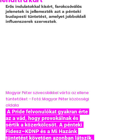
lendíti a kart
Erős indulatokkal kísért, farokcsóválós 
jelenetek is jellemezték azt a pénteki 
budapesti tüntetést, amelyet jobboldali 
influenszerek szerveztek.
Magyar Péter szivecskékkel várta az ellene 
tüntetőket – Fotó: Magyar Péter közösségi 
oldala
 A Pride felvonulókat gyakran érte 
az a vád, hogy provokálnak és 
sértik a közerkölcsöt. A pénteki 
Fidesz–KDNP és a Mi Hazánk 
tüntetést követően azonban látszik, 