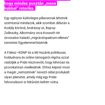
hogy mindez pusztán „mese 
habbal” retorika. 
Egy egészen különleges pillanatnak lehettek 
szemtanúi mindazok, akik szombat délután a 
Kodály körönd, Andrássy út, Bajcsy-
Zsilinszky, Alkotmány utca Kossuth tér 
útvonalon haladó „migrációspaktum-ellenes” 
tüntetést figyelemmel kísérték. 
A Fidesz–KDNP és a Mi Hazánk politikusai, 
holdudvara és online támogatói régóta azzal 
vádolják a Pride résztvevőit, hogy kihívóan és 
provokatívan viselkednek. Ehhez képest most 
a magát „nemzetinek” nevező oldal produkált 
olyan jelenetet, amely még egy Pride-
felvonuláson is feltűnést keltett volna.