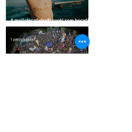
A mellrákszűrésről senki sem beszél a
mellkasi műtétek után - pedig kellene
1 perc olvasás
Támogathatsz és ajánlhatsz: Te is
részt vehetsz a Pécs Pride
megvalósításában
1 perc olvasás
Egy HIV-megelőzésről szóló reklámon
akadtak ki konzervatívok az Egyesült
Államokban