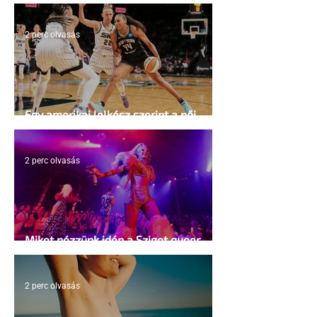
2 perc olvasás
Egy amerikai lelkész szerint a női
kosárlabda transzneműséghez vezet
2 perc olvasás
Miket nézzünk idén a Sziget queer
sátrában?
2 perc olvasás