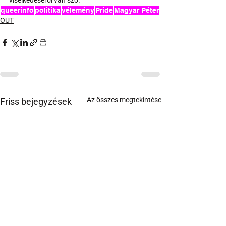
queerinfo
politika
vélemény
Pride
Magyar Péter
OUT
Az összes megtekintése
Friss bejegyzések