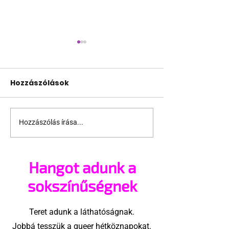
Hozzászólások
Hozzászólás írása...
Ejtették a vádat a
New York elős
Pécs Pride
rendezett Prid
szervezőjével
a városi
Hangot adunk a
szemben
tanácsterem
sokszínűségnek
Teret adunk a láthatóságnak.
Jobbá tesszük a queer hétköznapokat.