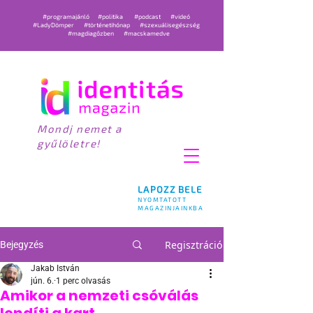
#programajánló
#politika
#podcast
#videó
#LadyDömper
#történetihónap
#szexuálisegészség
#magdiagőzben
#macskamedve
Mondj nemet a
gyűlöletre!
LAPOZZ BELE
NYOMTATOTT
MAGAZINJAINKBA
Regisztráció
Bejegyzés
Jakab István
jún. 6.
1 perc olvasás
Amikor a nemzeti csóválás