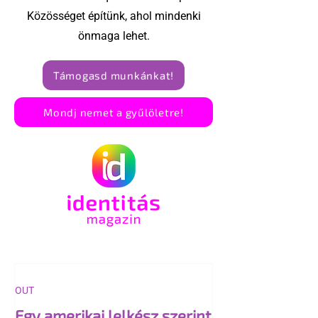
Közösséget építünk, ahol mindenki
önmaga lehet.
Támogasd munkánkat!
Mondj nemet a gyűlöletre!
OUT
Egy amerikai lelkész szerint