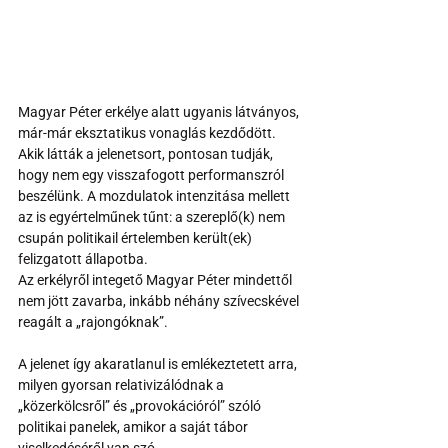
Magyar Péter erkélye alatt ugyanis látványos, 
már-már eksztatikus vonaglás kezdődött. 
Akik látták a jelenetsort, pontosan tudják, 
hogy nem egy visszafogott performanszról 
beszélünk. A mozdulatok intenzitása mellett 
az is egyértelműnek tűnt: a szereplő(k) nem 
csupán politikail értelemben került(ek) 
felizgatott állapotba.
Az erkélyről integető Magyar Péter mindettől 
nem jött zavarba, inkább néhány szívecskével 
reagált a „rajongóknak”.
A jelenet így akaratlanul is emlékeztetett arra, 
milyen gyorsan relativizálódnak a 
„közerkölcsről” és „provokációról” szóló 
politikai panelek, amikor a saját tábor 
viselkedéséről van szó.