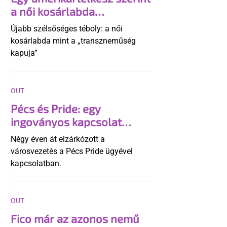
a női kosárlabda
transzneműséghez vezet
Újabb szélsőséges téboly: a női
kosárlabda mint a „transzneműség
kapuja”
OUT
Pécs és Pride: egy
ingoványos kapcsolat
története
Négy éven át elzárkózott a
városvezetés a Pécs Pride ügyével
kapcsolatban.
OUT
Fico már az azonos nemű