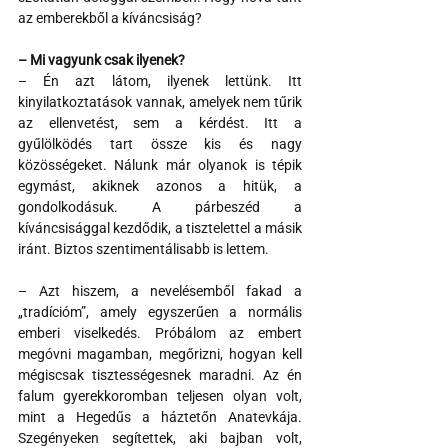
az emberekből a kíváncsiság?
– Mi vagyunk csak ilyenek?
– Én azt látom, ilyenek lettünk. Itt 
kinyilatkoztatások vannak, amelyek nem tűrik 
az ellenvetést, sem a kérdést. Itt a 
gyűlölködés tart össze kis és nagy 
közösségeket. Nálunk már olyanok is tépik 
egymást, akiknek azonos a hitük, a 
gondolkodásuk. A párbeszéd a 
kíváncsisággal kezdődik, a tisztelettel a másik 
iránt. Biztos szentimentálisabb is lettem.
– Azt hiszem, a nevelésemből fakad a 
„tradícióm”, amely egyszerűen a normális 
emberi viselkedés. Próbálom az embert 
megóvni magamban, megőrizni, hogyan kell 
mégiscsak tisztességesnek maradni. Az én 
falum gyerekkoromban teljesen olyan volt, 
mint a Hegedűs a háztetőn Anatevkája. 
Szegényeken segítettek, aki bajban volt, 