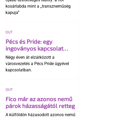
kosárlabda mint a „transzneműség
kapuja”
OUT
Pécs és Pride: egy
ingoványos kapcsolat
története
Négy éven át elzárkózott a
városvezetés a Pécs Pride ügyével
kapcsolatban.
OUT
Fico már az azonos nemű
párok házasságától retteg
A külföldön házasodott azonos nemű