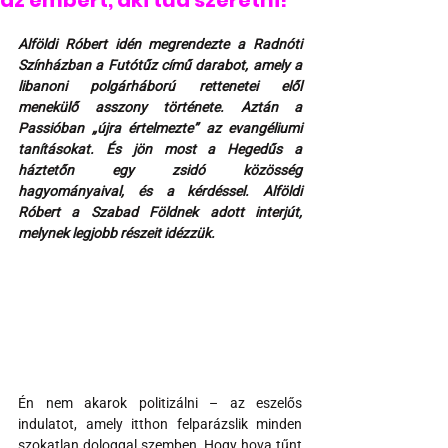
az embert, aki tud szeretni!
Alföldi Róbert idén megrendezte a Radnóti 
Színházban a Futótűz című darabot, amely a 
libanoni polgárháború rettenetei elől 
menekülő asszony története. Aztán a 
Passióban „újra értelmezte” az evangéliumi 
tanításokat. És jön most a Hegedűs a 
háztetőn egy zsidó közösség 
hagyományaival, és a kérdéssel. Alföldi 
Róbert a Szabad Földnek adott interjút, 
melynek legjobb részeit idézzük.
Én nem akarok politizálni – az eszelős 
indulatot, amely itthon felparázslik minden 
szokatlan dologgal szemben. Hogy hova tűnt 