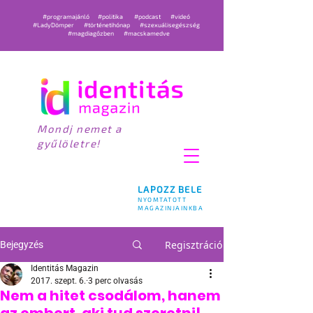
#programajánló
#politika
#podcast
#videó
#LadyDömper
#történetihónap
#szexuálisegészség
#magdiagőzben
#macskamedve
Mondj nemet a
gyűlöletre!
LAPOZZ BELE
NYOMTATOTT
MAGAZINJAINKBA
Regisztráció
Bejegyzés
Identitás Magazin
2017. szept. 6.
3 perc olvasás
Nem a hitet csodálom, hanem