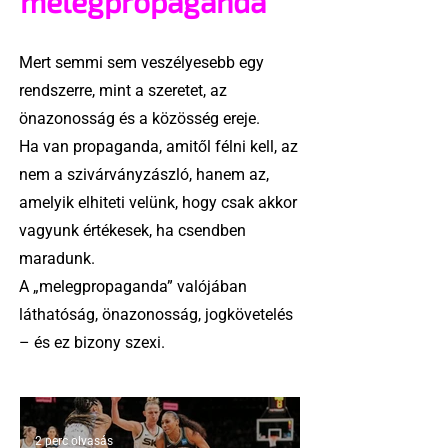
melegpropaganda
Mert semmi sem veszélyesebb egy
rendszerre, mint a szeretet, az
önazonosság és a közösség ereje.
Ha van propaganda, amitől félni kell, az
nem a szivárványzászló, hanem az,
amelyik elhiteti velünk, hogy csak akkor
vagyunk értékesek, ha csendben
maradunk.
A „melegpropaganda” valójában
láthatóság, önazonosság, jogkövetelés
– és ez bizony szexi.
2 perc olvasás