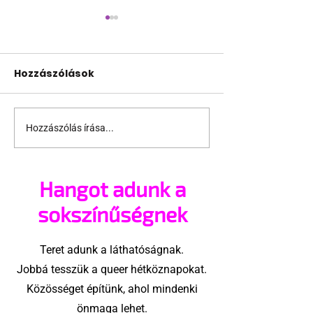
Hozzászólások
Hozzászólás írása...
Miket nézzünk idén a
A mellrákszűr
Sziget queer
senki sem bes
sátrában?
mellkasi műt
Hangot adunk a
után - pedig 
sokszínűségnek
Teret adunk a láthatóságnak.
Jobbá tesszük a queer hétköznapokat.
Közösséget építünk, ahol mindenki
önmaga lehet.