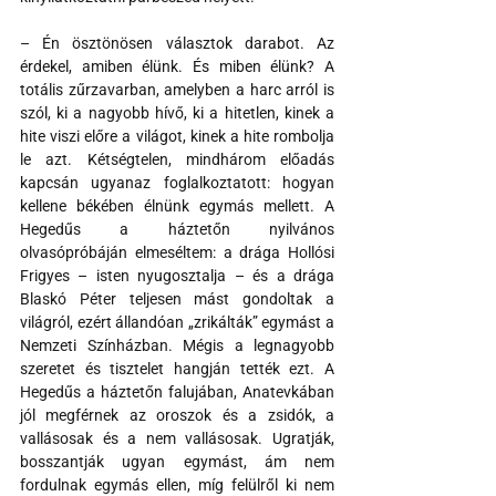
– Én ösztönösen választok darabot. Az 
érdekel, amiben élünk. És miben élünk? A 
totális zűrzavarban, amelyben a harc arról is 
szól, ki a nagyobb hívő, ki a hitetlen, kinek a 
hite viszi előre a világot, kinek a hite rombolja 
le azt. Kétségtelen, mindhárom előadás 
kapcsán ugyanaz foglalkoztatott: hogyan 
kellene békében élnünk egymás mellett. A 
Hegedűs a háztetőn nyilvános 
olvasópróbáján elmeséltem: a drága Hollósi 
Frigyes – isten nyugosztalja – és a drága 
Blaskó Péter teljesen mást gondoltak a 
világról, ezért állandóan „zrikálták” egymást a 
Nemzeti Színházban. Mégis a legnagyobb 
szeretet és tisztelet hangján tették ezt. A 
Hegedűs a háztetőn falujában, Anatevkában 
jól megférnek az oroszok és a zsidók, a 
vallásosak és a nem vallásosak. Ugratják, 
bosszantják ugyan egymást, ám nem 
fordulnak egymás ellen, míg felülről ki nem 