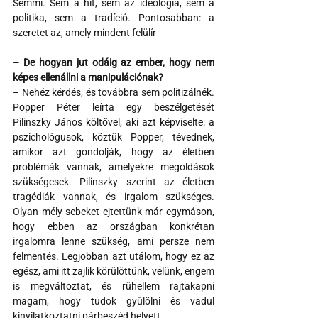
Semmi. Sem a hit, sem az ideológia, sem a 
politika, sem a tradíció. Pontosabban: a 
szeretet az, amely mindent felülír
– De hogyan jut odáig az ember, hogy nem 
képes ellenállni a manipulációnak?
– Nehéz kérdés, és továbbra sem politizálnék. 
Popper Péter leírta egy beszélgetését 
Pilinszky János költővel, aki azt képviselte: a 
pszichológusok, köztük Popper, tévednek, 
amikor azt gondolják, hogy az életben 
problémák vannak, amelyekre megoldások 
szükségesek. Pilinszky szerint az életben 
tragédiák vannak, és irgalom szükséges. 
Olyan mély sebeket ejtettünk már egymáson, 
hogy ebben az országban konkrétan 
irgalomra lenne szükség, ami persze nem 
felmentés. Legjobban azt utálom, hogy ez az 
egész, ami itt zajlik körülöttünk, velünk, engem 
is megváltoztat, és rühellem rajtakapni 
magam, hogy tudok gyűlölni és vadul 
kinyilatkoztatni párbeszéd helyett.