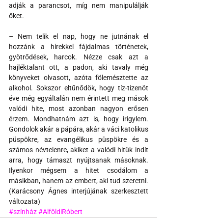
adják a parancsot, míg nem manipulálják 
őket.
– Nem telik el nap, hogy ne jutnának el 
hozzánk a hírekkel fájdalmas történetek, 
gyötrődések, harcok. Nézze csak azt a 
hajléktalant ott, a padon, aki tavaly még 
könyveket olvasott, azóta fölemésztette az 
alkohol. Sokszor eltűnődök, hogy tíz-tizenöt 
éve még egyáltalán nem érintett meg mások 
valódi hite, most azonban nagyon erősen 
érzem. Mondhatnám azt is, hogy irigylem. 
Gondolok akár a pápára, akár a váci katolikus 
püspökre, az evangélikus püspökre és a 
számos névtelenre, akiket a valódi hitük indít 
arra, hogy támaszt nyújtsanak másoknak. 
Ilyenkor mégsem a hitet csodálom a 
másikban, hanem az embert, aki tud szeretni. 
(Karácsony Ágnes interjújának szerkesztett 
változata)
#színház
#AlföldiRóbert