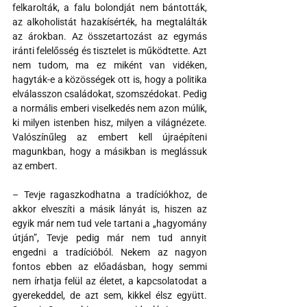
felkarolták, a falu bolondját nem bántották, 
az alkoholistát hazakísérték, ha megtalálták 
az árokban. Az összetartozást az egymás 
iránti felelősség és tisztelet is működtette. Azt 
nem tudom, ma ez miként van vidéken, 
hagyták-e a közösségek ott is, hogy a politika 
elválasszon családokat, szomszédokat. Pedig 
a normális emberi viselkedés nem azon múlik, 
ki milyen istenben hisz, milyen a világnézete. 
Valószínűleg az embert kell újraépíteni 
magunkban, hogy a másikban is meglássuk 
az embert.
– Tevje ragaszkodhatna a tradíciókhoz, de 
akkor elveszíti a másik lányát is, hiszen az 
egyik már nem tud vele tartani a „hagyomány 
útján”, Tevje pedig már nem tud annyit 
engedni a tradícióból. Nekem az nagyon 
fontos ebben az előadásban, hogy semmi 
nem írhatja felül az életet, a kapcsolatodat a 
gyerekeddel, de azt sem, kikkel élsz együtt. 