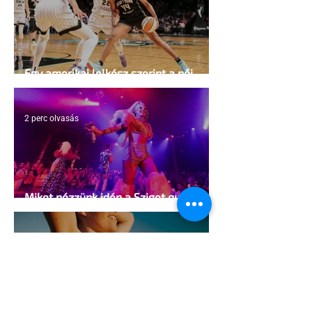
Egy amerikai lelkész szerint a női
kosárlabda transzneműséghez vezet
2 perc olvasás
Miket nézzünk idén a Sziget queer
sátrában?
2 perc olvasás