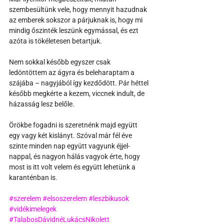
szembesültünk vele, hogy mennyit hazudnak 
az emberek sokszor a párjuknak is, hogy mi 
mindig őszinték leszünk egymással, és ezt 
azóta is tökéletesen betartjuk. 
Nem sokkal később egyszer csak 
ledöntöttem az ágyra és beleharaptam a 
szájába – nagyjából így kezdődött. Pár héttel 
később megkérte a kezem, viccnek indult, de 
házasság lesz belőle. 
Örökbe fogadni is szeretnénk majd együtt 
egy vagy két kislányt. Szóval már fél éve 
szinte minden nap együtt vagyunk éjjel-
nappal, és nagyon hálás vagyok érte, hogy 
most is itt volt velem és együtt lehetünk a 
karanténban is. 
#szerelem
#elsoszerelem
#leszbikusok
#vidékimelegek
#TalabosDávidnéLukácsNikolett