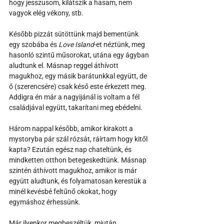
hogy jesszusom, kilátszik a hasam, nem 
vagyok elég vékony, stb. 
Később pizzát sütöttünk majd bementünk 
egy szobába és 
Love Island
-et néztünk, meg 
hasonló szintű műsorokat, utána egy ágyban 
aludtunk el. Másnap reggel áthívott 
magukhoz, egy másik barátunkkal együtt, de 
ő (szerencsére) csak késő este érkezett meg. 
Addigra én már a nagyijánál is voltam a fél 
családjával együtt, takarítani meg ebédelni. 
Három nappal később, amikor kirakott a 
mystoryba pár szál rózsát, 
ráírtam 
hogy kitől 
kapta? Ezután egész nap chateltünk, és 
mindketten otthon betegeskedtünk. Másnap 
szintén áthívott magukhoz, amikor is már 
együtt aludtunk, és folyamatosan kerestük a 
minél kevésbé feltűnő okokat, hogy 
egymáshoz érhessünk. 
Már ilyenkor megbeszéltük, miután 