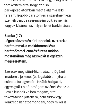
tündérmeseszerűnek élem meg, pedig sosem 
törekedtem arra, hogy az első 
párkapcsolatomban megtaláljam a lelki 
társam, legjobb barátom és a szerelmem egy 
személyben, de szerencsém volt, és nem is 
vagyok kíváncsi rá, milyen lehet bárki mással.
Blanka (17)
Légtornászom és rúd-táncolok, szeretek a 
barátaimmal, a családommal és a 
barátnőmmel lenni és furcsa módon 
mostanában még az iskolát is egészen 
megszerettem.
Szeretek még sütni-főzni, utazni, jógázni, 
imádom a jó zenét (és legalább annyira a 
csöndet is) egyenlőre inkább hallgatni, de 
egyre gyűlik a bátorságom az énekléshez is. 
Leszbikusnak vallom magam, erre 
fokozatosan jöttem rá, nem tudok egy 
konkrét pillanatot mondani, hogy mikor is. 