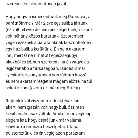
szerencsére folyamatosan javul. 
Hogy hogyan ismerkedtünk meg Pannával, a 
barátnőmmel? Már 2 éve egy suliba jártunk, 
(ez volt fél éve) de nem beszélgettünk, viszont 
volt néhány közös barátunk. Szeptember 
végén ezeknek a barátainknak köszönhetően 
egy házibuliba kerültünk. Én nem akartam 
inni, mert Ő nem ihatott egészségügyi 
okokból és jobban szeretem, ha én vagyok a 
legjózanabb a társaságban, ráadásul már 
ilyenkor is iszonyatosan vonzódtam hozzá, 
és nem akartam leégetni magam előtte, ha túl 
sokat iszom (azóta ez már megtörtént). 
Rajtunk kívül viszont mindenki csak inni 
akart, nem igazán volt nagy buli, őszintén 
kicsit unalmasak voltak. Amikor már végképp 
elegem lett, hogy csináljunk már valamit, 
kihívtam a teraszra beszélgetni. Utána 
twistereztünk, és én végig azon paráztam, 