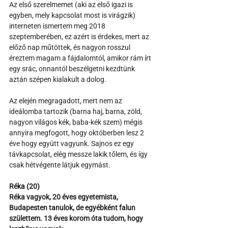
Az első szerelmemet (aki az első igazi is 
egyben, mely kapcsolat most is virágzik) 
interneten ismertem meg 2018 
szeptemberében, ez azért is érdekes, mert az 
előző nap műtöttek, és nagyon rosszul 
éreztem magam a fájdalomtól, amikor rám írt 
egy srác, onnantól beszélgetni kezdtünk 
aztán szépen kialakult a dolog. 
Az elején megragadott, mert nem az 
ideálomba tartozik (barna haj, barna, zöld, 
nagyon világos kék, baba-kék szem) mégis 
annyira megfogott, hogy októberben lesz 2 
éve hogy együtt vagyunk. Sajnos ez egy 
távkapcsolat, elég messze lakik tőlem, és így 
csak hétvégente látjuk egymást.
Réka (20)
Réka vagyok, 20 éves egyetemista, 
Budapesten tanulok, de egyébként falun 
születtem. 13 éves korom óta tudom, hogy 