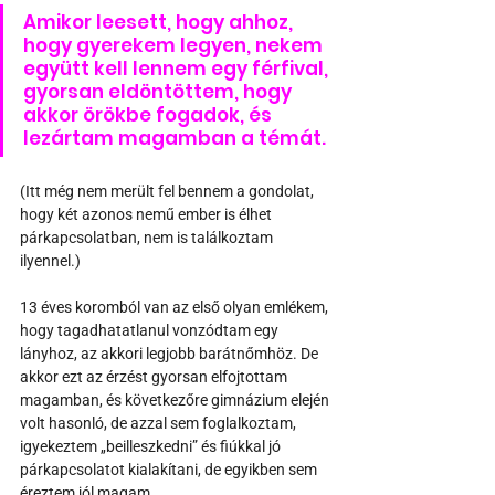
Amikor leesett, hogy ahhoz, 
hogy gyerekem legyen, nekem 
együtt kell lennem egy férfival, 
gyorsan eldöntöttem, hogy 
akkor örökbe fogadok, és 
lezártam magamban a témát. 
(Itt még nem merült fel bennem a gondolat, 
hogy két azonos nemű ember is élhet 
párkapcsolatban, nem is találkoztam 
ilyennel.) 
13 éves koromból van az első olyan emlékem, 
hogy tagadhatatlanul vonzódtam egy 
lányhoz, az akkori legjobb barátnőmhöz. De 
akkor ezt az érzést gyorsan elfojtottam 
magamban, és következőre gimnázium elején 
volt hasonló, de azzal sem foglalkoztam, 
igyekeztem „beilleszkedni” és fiúkkal jó 
párkapcsolatot kialakítani, de egyikben sem 
éreztem jól magam. 