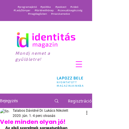
#programajánló
#politika
#podcast
#videó
#LadyDömper
#történetihónap
#szexuálisegészség
#magdiagőzben
#macskamedve
Mondj nemet a
gyűlöletre!
LAPOZZ BELE
NYOMTATOTT
MAGAZINJAINKBA
Regisztráció
Bejegyzés
Talabos Dávidné Dr. Lukács Nikolett
2020. jún. 1.
4 perc olvasás
Vele minden olyan jó!
Az első szerelmek sorozatunkban 