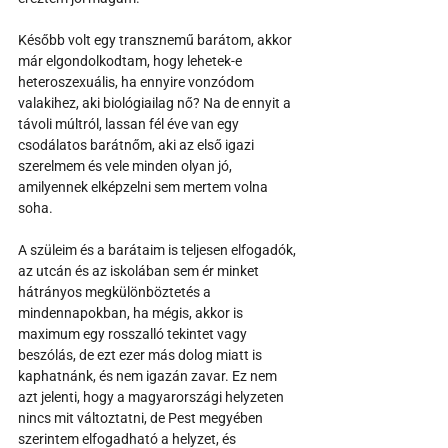
Később volt egy transznemű barátom, akkor 
már elgondolkodtam, hogy lehetek-e 
heteroszexuális, ha ennyire vonzódom 
valakihez, aki biológiailag nő? Na de ennyit a 
távoli múltról, lassan fél éve van egy 
csodálatos barátnőm, aki az első igazi 
szerelmem és vele minden olyan jó, 
amilyennek elképzelni sem mertem volna 
soha. 
A szüleim és a barátaim is teljesen elfogadók, 
az utcán és az iskolában sem ér minket 
hátrányos megkülönböztetés a 
mindennapokban, ha mégis, akkor is 
maximum egy rosszalló tekintet vagy 
beszólás, de ezt ezer más dolog miatt is 
kaphatnánk, és nem igazán zavar. Ez nem 
azt jelenti, hogy a magyarországi helyzeten 
nincs mit változtatni, de Pest megyében 
szerintem elfogadható a helyzet, és 