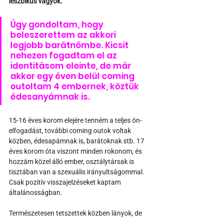
leszbikus vagyok. 
Úgy gondoltam, hogy 
beleszerettem az akkori 
legjobb barátnőmbe. Kicsit 
nehezen fogadtam el az 
identitásom eleinte, de már 
akkor egy éven belül coming 
outoltam 4 embernek, köztük 
édesanyámnak is. 
15-16 éves korom elejére tenném a teljes ön-
elfogadást, további coming outok voltak 
közben, édesapámnak is, barátoknak stb. 17 
éves korom óta viszont minden rokonom, és 
hozzám közel álló ember, osztálytársak is 
tisztában van a szexuális irányultságommal. 
Csak pozitív visszajelzéseket kaptam 
általánosságban. 
Természetesen tetszettek közben lányok, de 