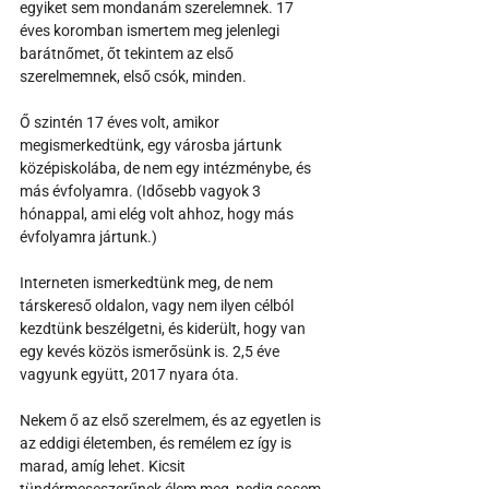
egyiket sem mondanám szerelemnek. 17 
éves koromban ismertem meg jelenlegi 
barátnőmet, őt tekintem az első 
szerelmemnek, első csók, minden. 
Ő szintén 17 éves volt, amikor 
megismerkedtünk, egy városba jártunk 
középiskolába, de nem egy intézménybe, és 
más évfolyamra. (Idősebb vagyok 3 
hónappal, ami elég volt ahhoz, hogy más 
évfolyamra jártunk.) 
Interneten ismerkedtünk meg, de nem 
társkereső oldalon, vagy nem ilyen célból 
kezdtünk beszélgetni, és kiderült, hogy van 
egy kevés közös ismerősünk is. 2,5 éve 
vagyunk együtt, 2017 nyara óta. 
Nekem ő az első szerelmem, és az egyetlen is 
az eddigi életemben, és remélem ez így is 
marad, amíg lehet. Kicsit 