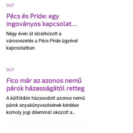
OUT
Pécs és Pride: egy
ingoványos kapcsolat
története
Négy éven át elzárkózott a
városvezetés a Pécs Pride ügyével
kapcsolatban.
OUT
Fico már az azonos nemű
párok házasságától retteg
A külföldön házasodott azonos nemű
párok anyakönyvezésének kérdése
komoly jogi dilemmát okozott a
szlovák belügynek, miközben Robert
Fico szerint az alkotmány