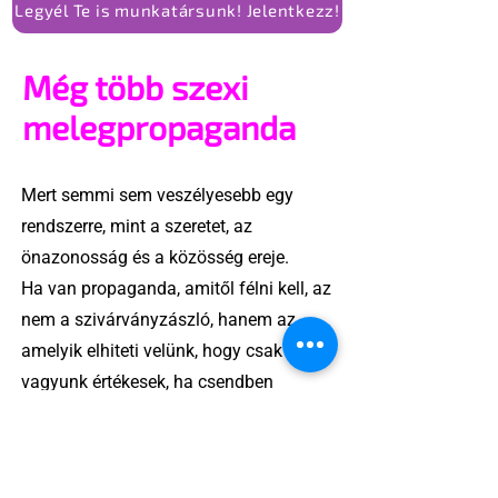
Legyél Te is munkatársunk! Jelentkezz!
Még több szexi
melegpropaganda
Mert semmi sem veszélyesebb egy
rendszerre, mint a szeretet, az
önazonosság és a közösség ereje.
Ha van propaganda, amitől félni kell, az
nem a szivárványzászló, hanem az,
amelyik elhiteti velünk, hogy csak akkor
vagyunk értékesek, ha csendben
maradunk.
A „melegpropaganda” valójában
láthatóság, önazonosság, jogkövetelés