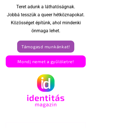
élettársi
Teret adunk a láthatóságnak.
kapcsolatoké
Jobbá tesszük a queer hétköznapokat.
Közösséget építünk, ahol mindenki
önmaga lehet.
Támogasd munkánkat!
Mondj nemet a gyűlöletre!