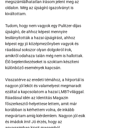
megszámlálhatatlan írásom jelent meg az 
oldalon. Még az újságíró igazolványt is 
kiváltottam. 
Tudom, hogy nem vagyok egy Pulitzer-díjas 
újságíró, de ahhoz képest mennyire 
lesilányították a hazai újságírást, ahhoz 
képest egy jó középmezőnyben vagyok és 
ráadásul sokszor olyan dolgokról írok, 
amikről odahaza talán még nem is hallottak. 
Élő bejelentkezéseket is szoktam készíteni 
különböző események kapcsán.
Visszatérve az eredeti témához, a hírportál is 
nagyon jól leköt és valamelyest megmaradt 
ezáltal a kapcsolatom a hazai LMBT-világgal. 
Ráadásul idén az Identitás Magazin 
főszerkesztő-helyettese lettem, amit már 
korábban is kérhettem volna, de inkább 
megvártam amíg kiérdemlem. Nagyon jól esik 
és imádok írni! Jó érzés, hogy az 
anyagaimban kicsit magamból 