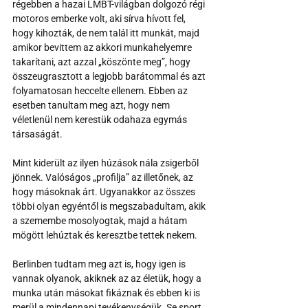
régebben a hazai LMBT-világban dolgozó régi 
motoros emberke volt, aki sírva hívott fel, 
hogy kihozták, de nem talál itt munkát, majd 
amikor bevittem az akkori munkahelyemre 
takarítani, azt azzal „köszönte meg”, hogy 
összeugrasztott a legjobb barátommal és azt 
folyamatosan heccelte ellenem. Ebben az 
esetben tanultam meg azt, hogy nem 
véletlenül nem kerestük odahaza egymás 
társaságát. 
Mint kiderült az ilyen húzások nála zsigerből 
jönnek. Valóságos „profilja” az illetőnek, az 
hogy másoknak árt. Ugyanakkor az összes 
többi olyan egyéntől is megszabadultam, akik 
a szemembe mosolyogtak, majd a hátam 
mögött lehúztak és keresztbe tettek nekem.
Berlinben tudtam meg azt is, hogy igen is 
vannak olyanok, akiknek az az életük, hogy a 
munka után másokat fikáznak és ebben ki is 
merül a mindennapi tevékenységük. Se sport, 