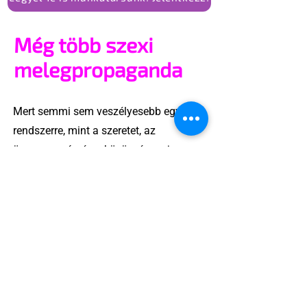
Még több szexi
melegpropaganda
Mert semmi sem veszélyesebb egy
rendszerre, mint a szeretet, az
önazonosság és a közösség ereje.
Ha van propaganda, amitől félni kell, az
nem a szivárványzászló, hanem az,
amelyik elhiteti velünk, hogy csak akkor
vagyunk értékesek, ha csendben
maradunk.
A „melegpropaganda” valójában
láthatóság, önazonosság, jogkövetelés
– és ez bizony szexi.