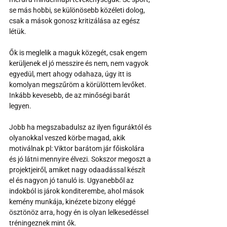
se más hobbi, se különösebb közéleti dolog, 
csak a mások gonosz kritizálása az egész 
létük.
Ők is meglelik a maguk közegét, csak engem 
kerüljenek el jó messzire és nem, nem vagyok 
egyedül, mert ahogy odahaza, úgy itt is 
komolyan megszűröm a körülöttem levőket. 
Inkább kevesebb, de az minőségi barát 
legyen.
Jobb ha megszabadulsz az ilyen figuráktól és 
olyanokkal veszed körbe magad, akik 
motiválnak pl: Viktor barátom jár főiskolára 
és jó látni mennyire élvezi. Sokszor megoszt a 
projektjeiről, amiket nagy odaadással készít 
el és nagyon jó tanuló is. Ugyanebből az 
indokból is járok konditerembe, ahol mások 
kemény munkája, kinézete bizony eléggé 
ösztönöz arra, hogy én is olyan lelkesedéssel 
tréningeznek mint ők.  