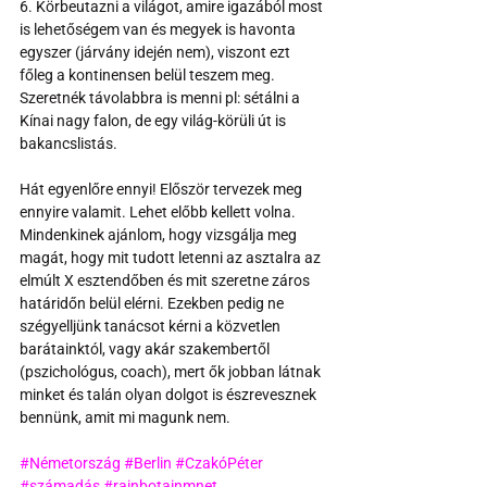
6. Körbeutazni a világot, amire igazából most 
is lehetőségem van és megyek is havonta 
egyszer (járvány idején nem), viszont ezt 
főleg a kontinensen belül teszem meg. 
Szeretnék távolabbra is menni pl: sétálni a 
Kínai nagy falon, de egy világ-körüli út is 
bakancslistás.
Hát egyenlőre ennyi! Először tervezek meg 
ennyire valamit. Lehet előbb kellett volna. 
Mindenkinek ajánlom, hogy vizsgálja meg 
magát, hogy mit tudott letenni az asztalra az 
elmúlt X esztendőben és mit szeretne záros 
határidőn belül elérni. Ezekben pedig ne 
szégyelljünk tanácsot kérni a közvetlen 
barátainktól, vagy akár szakembertől 
(pszichológus, coach), mert ők jobban látnak 
minket és talán olyan dolgot is észrevesznek 
bennünk, amit mi magunk nem.
#Németország
#Berlin
#CzakóPéter
#számadás
#rainbotainmnet