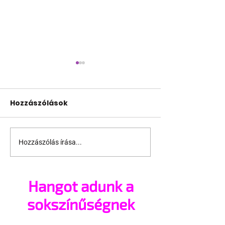
Hozzászólások
Hozzászólás írása...
Pécs és Pride: egy
Fico már az a
ingoványos
nemű párok
kapcsolat története
házasságától
Hangot adunk a
sokszínűségnek