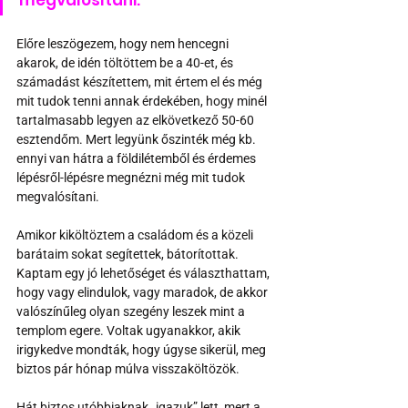
megvalósítani.
Előre leszögezem, hogy nem hencegni 
akarok, de idén töltöttem be a 40-et, és 
számadást készítettem, mit értem el és még 
mit tudok tenni annak érdekében, hogy minél 
tartalmasabb legyen az elkövetkező 50-60 
esztendőm. Mert legyünk őszinték még kb. 
ennyi van hátra a földilétemből és érdemes 
lépésről-lépésre megnézni még mit tudok 
megvalósítani.
Amikor kiköltöztem a családom és a közeli 
barátaim sokat segítettek, bátorítottak. 
Kaptam egy jó lehetőséget és választhattam, 
hogy vagy elindulok, vagy maradok, de akkor 
valószínűleg olyan szegény leszek mint a 
templom egere. Voltak ugyanakkor, akik 
irigykedve mondták, hogy úgyse sikerül, meg 
biztos pár hónap múlva visszaköltözök.
Hát biztos utóbbiaknak „igazuk” lett, mert a 