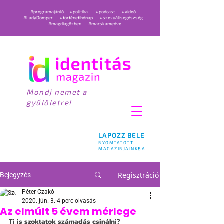
#programajánló
#politika
#podcast
#videó
#LadyDömper
#történetihónap
#szexuálisegészség
#magdiagőzben
#macskamedve
Mondj nemet a
gyűlöletre!
LAPOZZ BELE
NYOMTATOTT
MAGAZINJAINKBA
Regisztráció
Bejegyzés
Péter Czakó
2020. jún. 3.
4 perc olvasás
Az elmúlt 5 évem mérlege
Ti is szoktatok számadás csinálni? 