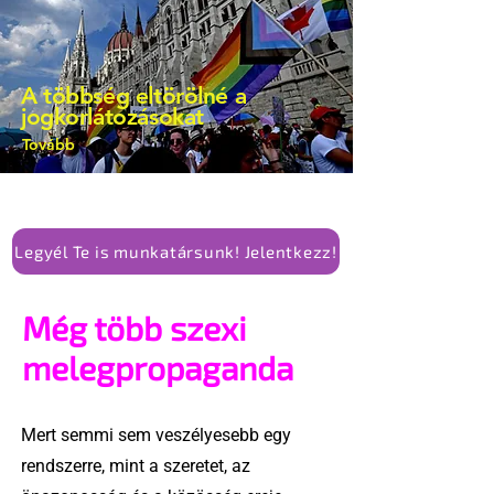
A többség eltörölné a
jogkorlátozásokat
Tovább
Legyél Te is munkatársunk! Jelentkezz!
Még több szexi
melegpropaganda
Mert semmi sem veszélyesebb egy
rendszerre, mint a szeretet, az