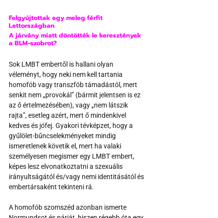
Felgyújtottak egy meleg férfit 
Lettországban
A járvány miatt döntötték le keresztények 
a BLM-szobrot?
Sok LMBT embertől is hallani olyan 
véleményt, hogy neki nem kell tartania 
homofób vagy transzfób támadástól, mert 
senkit nem „provokál” (bármit jelentsen is ez 
az ő értelmezésében), vagy „nem látszik 
rajta”, esetleg azért, mert ő mindenkivel 
kedves és jófej. Gyakori tévképzet, hogy a 
gyűlölet-bűncselekményeket mindig 
ismeretlenek követik el, mert ha valaki 
személyesen megismer egy LMBT embert, 
képes lesz elvonatkoztatni a szexuális 
irányultságától és/vagy nemi identitásától és 
embertársaként tekinteni rá. 
A homofób szomszéd azonban ismerte 
Normundsot és párját, hiszen régebb óta egy 