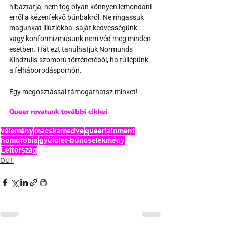
hibáztatja, nem fog olyan könnyen lemondani 
erről a kézenfekvő bűnbakról. Ne ringassuk 
magunkat illúziókba: saját kedvességünk 
vagy konformizmusunk nem véd meg minden 
esetben. Hát ezt tanulhatjuk Normunds 
Kindzulis szomorú történetéből, ha túllépünk 
a felháborodáspornón.
Egy megosztással támogathatsz minket!
Queer rovatunk további cikkei
vélemény
macskamedve
queertainment
homofóbia
gyűlölet-bűncselekmény
Lettország
OUT