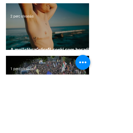
sátrában?
2 perc olvasás
A mellrákszűrésről senki sem beszél a
mellkasi műtétek után - pedig kellene
1 perc olvasás
Támogathatsz és ajánlhatsz: Te is
részt vehetsz a Pécs Pride
megvalósításában
1 perc olvasás