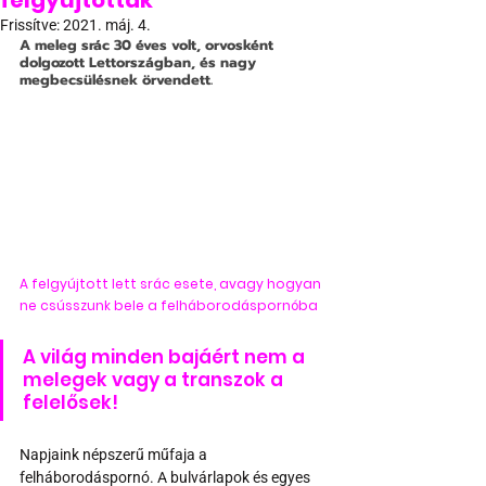
felgyújtották
Frissítve:
2021. máj. 4.
A meleg srác 30 éves volt, orvosként 
dolgozott Lettországban, és nagy 
megbecsülésnek örvendett. 
A felgyújtott lett srác esete, avagy hogyan 
ne csússzunk bele a felháborodáspornóba
A világ minden bajáért nem a 
melegek vagy a transzok a 
felelősek!
Napjaink népszerű műfaja a 
felháborodáspornó. A bulvárlapok és egyes 