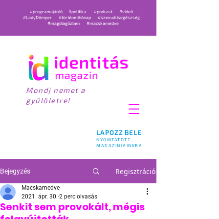
#programajánló
#politika
#podcast
#videó
#LadyDömper
#történetihónap
#szexuálisegészség
#magdiagőzben
#macskamedve
Mondj nemet a
gyűlöletre!
LAPOZZ BELE
NYOMTATOTT
MAGAZINJAINKBA
Regisztráció
Bejegyzés
Macskamedve
2021. ápr. 30.
2 perc olvasás
Senkit sem provokált, mégis