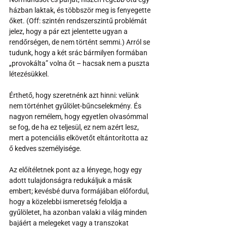
házban laktak, és többször meg is fenyegette 
őket. (Off: szintén rendszerszintű problémát 
jelez, hogy a pár ezt jelentette ugyan a 
rendőrségen, de nem történt semmi.) Arról se 
tudunk, hogy a két srác bármilyen formában 
„provokálta” volna őt – hacsak nem a puszta 
létezésükkel. 
Érthető, hogy szeretnénk azt hinni: velünk 
nem történhet gyűlölet-bűncselekmény. És 
nagyon remélem, hogy egyetlen olvasómmal 
se fog, de ha ez teljesül, ez nem azért lesz, 
mert a potenciális elkövetőt eltántorította az 
ő kedves személyisége. 
Az előítéletnek pont az a lényege, hogy egy 
adott tulajdonságra redukáljuk a másik 
embert; kevésbé durva formájában előfordul, 
hogy a közelebbi ismeretség feloldja a 
gyűlöletet, ha azonban valaki a világ minden 
bajáért a melegeket vagy a transzokat 