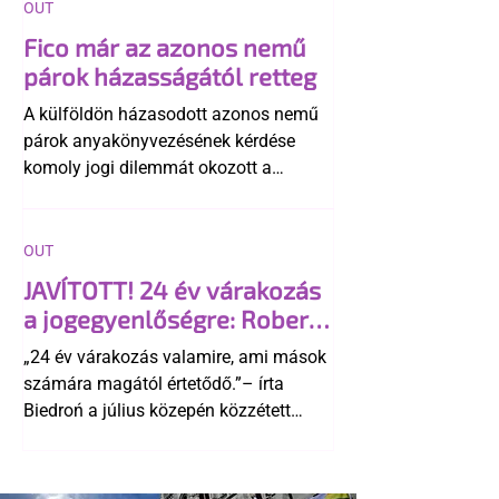
OUT
Fico már az azonos nemű
párok házasságától retteg
A külföldön házasodott azonos nemű
párok anyakönyvezésének kérdése
komoly jogi dilemmát okozott a
szlovák belügynek, miközben Robert
Fico szerint az alkotmány
egyértelműen tiltja a házasságuk
OUT
elismerését. Közben az ellenzéken belül
JAVÍTOTT! 24 év várakozás
is vita robbant ki arról, hogy vissza
a jogegyenlőségre: Robert
kellene-e vonni a kormány konzervatív
Biedroń megindító üzenete
alkotmánymódosítását
„24 év várakozás valamire, ami mások
a lengyel bejegyzett
számára magától értetődő.”– írta
élettársi kapcsolatokért
Biedroń a július közepén közzétett
bejegyzésben.