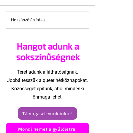
Hozzászólás írása...
Metrón talált
Önkéntes
csecsemőt fogadott
munkatársaka
örökbe egy meleg pár
az Identitás 
Hangot adunk a
sokszínűségnek
Teret adunk a láthatóságnak.
Jobbá tesszük a queer hétköznapokat.
Közösséget építünk, ahol mindenki
önmaga lehet.
Támogasd munkánkat!
Mondj nemet a gyűlöletre!