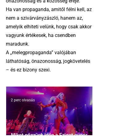
önazonosság és a közösség ereje.
Ha van propaganda, amitől félni kell, az
nem a szivárványzászló, hanem az,
amelyik elhiteti velünk, hogy csak akkor
vagyunk értékesek, ha csendben
maradunk.
A „melegpropaganda” valójában
láthatóság, önazonosság, jogkövetelés
– és ez bizony szexi.
2 perc olvasás
Miket nézzünk idén a Sziget queer