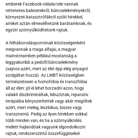
emberek Facebook-oldalai tele vannak 
rettenetes balesetekről, bűncselekményekről, 
környezeti katasztrófákról szóló hírekkel, 
amiket aztán elmesélhetünk barátainknak, és 
együtt szörnyülködhetünk rajtuk. 
A felháborodáspornónak közösségenként 
megvannak a maga alfajai, a magyar 
mainstreamben például mostanság a 
leggyakoribb a pedofil bűncselekmény 
(sajnos azért, mert az élet épp elég anyagot 
szolgáltat hozzá). Az LMBT közösségben 
természetesen a homofóbia és transzfóbia 
áll az élen: jól el lehet borzadni azon, hogy 
valakit diszkrimináltak, lebuziztak, reparatív 
terápiába kényszerítettek vagy akár megöltek 
azért, mert meleg, leszbikus, biszex vagy 
transznemű. Pedig az ilyen hírekben sokkal 
több minden van, és ha a szörnyülködés 
mellett hajlandóak vagyunk elgondolkozni 
rajtuk, rendszerszintű összefüggéseket 