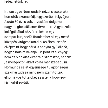
fedezhetünk fel.
Itt van ugye Normunds Kindzulis esete, akit 
homofób szomszédja egyszerűen felgyújtott. 
A srác 30 éves volt, orvosként dolgozott, 
nagy megbecsülésnek örvendett. A gyászoló 
kollégák által közzétett képen egy 
szimpatikus, szelíd fiatalember áll egy mező 
közepén virágcsokorral a kezében. Nehéz 
elképzelni, hogy bárki is annyira gyűlölje őt, 
hogy a halálát kívánja. De pont itt a lényeg: 
nem az ő halálát kívánta a szomszéd, hanem 
„a melegektől” akart volna megszabadulni. 
Normunds saját egyénisége, tulajdonságai, 
szakmai tudása mind nem számítottak, 
elhomályosította őket az a tény, hogy egy 
férfival él együtt.